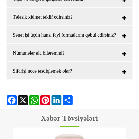
Tələsik xidmət təklif edirsiniz?
Sənət işi üçün hansı fayl formatlarını qəbul edirsiniz?
Nümunələr ala bilərəmmi?
Sifarişi necə təsdiqləmək olar?
Facebook
X
WhatsApp
Pinterest
LinkedIn
Share
Xəbər Tövsiyələri