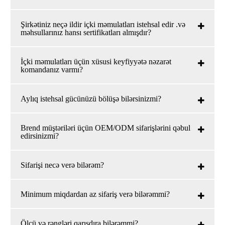
Şirkətiniz neçə ildir içki məmulatları istehsal edir .və
məhsullarınız hansı sertifikatları almışdır?
İçki məmulatları üçün xüsusi keyfiyyətə nəzarət
komandanız varmı?
Aylıq istehsal gücünüzü bölüşə bilərsinizmi?
Brend müştəriləri üçün OEM/ODM sifarişlərini qəbul
edirsinizmi?
Sifarişi necə verə bilərəm?
Minimum miqdardan az sifariş verə bilərəmmi?
Ölçü və rəngləri qarışdıra bilərəmmi?