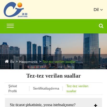
Dil
Ev
Haqqımızda
Tez-tez verilən suallar
Tez-tez verilən suallar
Şirkət
Tez-tez verilən
Sertifikatlaşdırma
Profili
suallar
Siz ticarət şirkətisiniz, yoxsa istehsalçısınız?