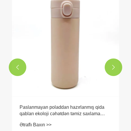


Paslanmayan poladdan hazırlanmış qida
qabları ekoloji cəhətdən təmiz saxlama
həllidirmi?
Ətraflı Baxın >>