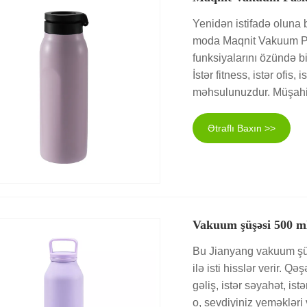
Yenidən istifadə oluna b
moda Maqnit Vakuum Pas
funksiyalarını özündə b
İstər fitness, istər ofis
məhsulunuzdur. Müşahid
Ətraflı Baxın >>
Vakuum şüşəsi 500 m
Bu Jianyang vakuum şüş
ilə isti hisslər verir. Q
gəliş, istər səyahət, is
o, sevdiyiniz yeməkləri