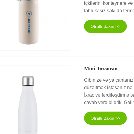
içkilərini konteynerə v
təhlükəsiz şəkildə term
Ətraflı Baxın >>
Mini Tozsoran
Cibinizə və ya çantanız
düzəltmək istəsəniz nə 
İxrac və fərdiləşdirmə 
cavab verə bilərik. Gəli
Ətraflı Baxın >>