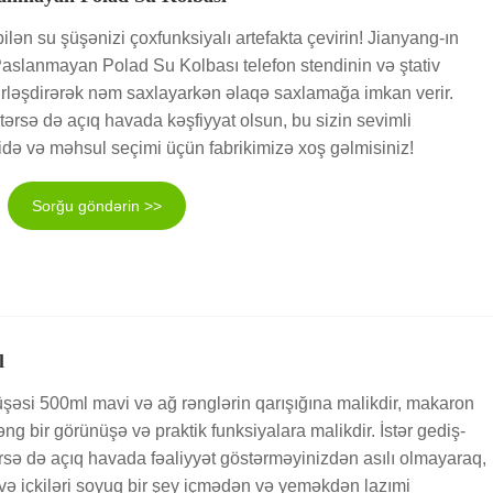
ilən su şüşənizi çoxfunksiyalı artefakta çevirin! Jianyang-ın
lanmayan Polad Su Kolbası telefon stendinin və ştativ
irləşdirərək nəm saxlayarkən əlaqə saxlamağa imkan verir.
, istərsə də açıq havada kəşfiyyat olsun, bu sizin sevimli
ə və məhsul seçimi üçün fabrikimizə xoş gəlmisiniz!
Sorğu göndərin >>
l
əsi 500ml mavi və ağ rənglərin qarışığına malikdir, makaron
əşəng bir görünüşə və praktik funksiyalara malikdir. İstər gediş-
tərsə də açıq havada fəaliyyət göstərməyinizdən asılı olmayaraq,
 və içkiləri soyuq bir şey içmədən və yeməkdən lazımi