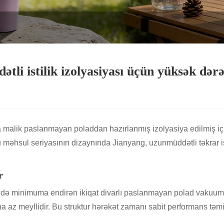
ətli istilik izolyasiyası üçün yüksək d
lik paslanmayan poladdan hazırlanmış izolyasiya edilmiş içməl
u məhsul seriyasının dizaynında Jianyang, uzunmüddətli təkrar is
r
şəkildə minimuma endirən ikiqat divarlı paslanmayan polad vakuum
daha az meyllidir. Bu struktur hərəkət zamanı sabit performans tə