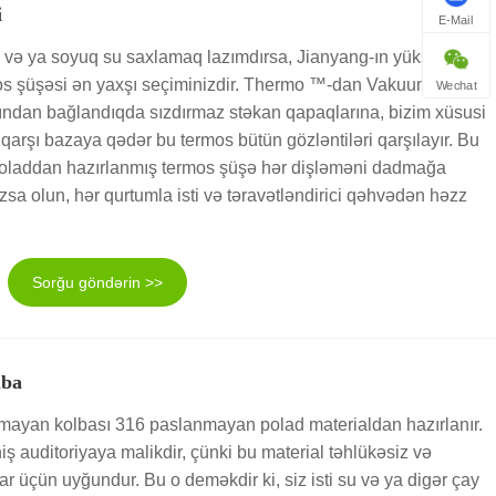
i
E-Mail
 və ya soyuq su saxlamaq lazımdırsa, Jianyang-ın yüksək
rmos şüşəsi ən yaxşı seçiminizdir. Thermo ™-dan Vakuum
Wechat
sından bağlandıqda sızdırmaz stəkan qapaqlarına, bizim xüsusi
arşı bazaya qədər bu termos bütün gözləntiləri qarşılayır. Bu
oladdan hazırlanmış termos şüşə hər dişləməni dadmağa
sa olun, hər qurtumla isti və təravətləndirici qəhvədən həzz
Sorğu göndərin >>
lba
mayan kolbası 316 paslanmayan polad materialdan hazırlanır.
auditoriyaya malikdir, çünki bu material təhlükəsiz və
lar üçün uyğundur. Bu o deməkdir ki, siz isti su və ya digər çay