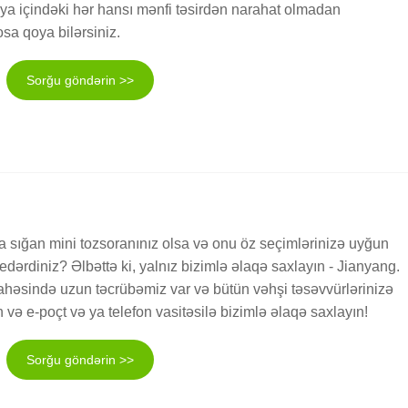
ə ya içindəki hər hansı mənfi təsirdən narahat olmadan
osa qoya bilərsiniz.
Sorğu göndərin >>
a sığan mini tozsoranınız olsa və onu öz seçimlərinizə uyğun
edərdiniz? Əlbəttə ki, yalnız bizimlə əlaqə saxlayın - Jianyang.
sahəsində uzun təcrübəmiz var və bütün vəhşi təsəvvürlərinizə
n və e-poçt və ya telefon vasitəsilə bizimlə əlaqə saxlayın!
Sorğu göndərin >>