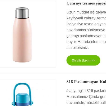
Çəhrayı termos şüşəs
Uzun müddət isti qəhvə
keyfiyyətli çəhrayı te
izolyasiya texnologiya
hazırlanmış sürüşməyə q
çəhrayı paslanmayan p
dəyər. Harada olursunuz
ala bilərsiniz.
Ətraflı Baxın >>
316 Paslanmayan Ko
Jianyang'ın 316 paslan
Məhsulumuz Çində geniş 
davamlıdır, müxtəlif hal