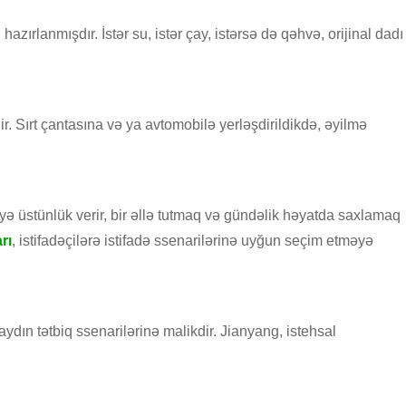
rlanmışdır. İstər su, istər çay, istərsə də qəhvə, orijinal dadı
ir. Sırt çantasına və ya avtomobilə yerləşdirildikdə, əyilmə
ə üstünlük verir, bir əllə tutmaq və gündəlik həyatda saxlamaq
rı
, istifadəçilərə istifadə ssenarilərinə uyğun seçim etməyə
aydın tətbiq ssenarilərinə malikdir. Jianyang, istehsal