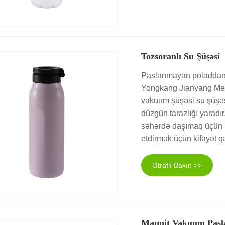
Tozsoranlı Su Şüşəsi
Paslanmayan poladdan i
Yongkang Jianyang Metal
vakuum şüşəsi su şüşəs
düzgün tarazlığı yaradır
səhərdə daşımaq üçün k
etdirmək üçün kifayət q
Ətraflı Baxın >>
Maqnit Vakuum Pasl