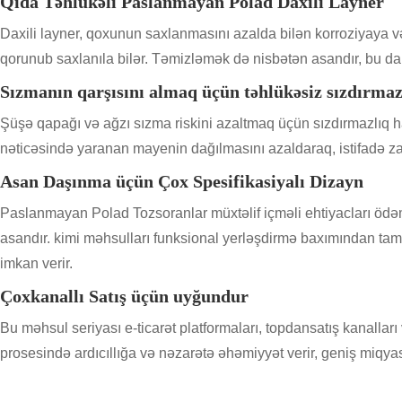
Qida Təhlükəli Paslanmayan Polad Daxili Layner
Daxili layner, qoxunun saxlanmasını azalda bilən korroziyaya və
qorunub saxlanıla bilər. Təmizləmək də nisbətən asandır, bu da 
Sızmanın qarşısını almaq üçün təhlükəsiz sızdırmaz
Şüşə qapağı və ağzı sızma riskini azaltmaq üçün sızdırmazlıq halq
nəticəsində yaranan mayenin dağılmasını azaldaraq, istifadə zama
Asan Daşınma üçün Çox Spesifikasiyalı Dizayn
Paslanmayan Polad Tozsoranlar müxtəlif içməli ehtiyacları ödə
asandır. kimi məhsulları funksional yerləşdirmə baxımından ta
imkan verir.
Çoxkanallı Satış üçün uyğundur
Bu məhsul seriyası e-ticarət platformaları, topdansatış kanalları 
prosesində ardıcıllığa və nəzarətə əhəmiyyət verir, geniş miqyasl