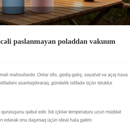
ərəcəli paslanmayan poladdan vakuum
i məhsullardır. Onlar ofis, gediş-gəliş, səyahət və açıq hava
tifadəni asanlaşdıraraq, gündəlik istifadə üçün struktur
 quruluşunu qəbul edir. İsti içkilər temperaturu uzun müddət
min edərək onu daşımaq üçün ideal hala gətirir.