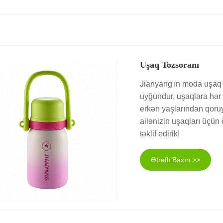
Uşaq Tozsoranı
Jianyang'ın moda uşaq 
uyğundur, uşaqlara hər 
erkən yaşlarından qoruy
ailənizin uşaqları üçün 
təklif edirik!
Ətraflı Baxın >>