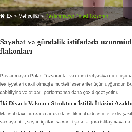
Ev
Məhsullar
Paslanmayan Polad Tozsoran
Səyahət və gündəlik istifadədə uzunmüdd
flakonları
Paslanmayan Polad Tozsoranlar vakuum izolyasiya quruluşuna ma
fəaliyyətləri daxil olmaqla müxtəlif ssenarilər üçün uyğundur. B
sabitliyinə və etibarlı performansa daha çox diqqət yetirir.
İki Divarlı Vakuum Strukturu İstilik İtkisini Azaldı
Məhsul daxili və xarici arasında istilik mübadiləsini effektiv 
saxlaya bilir, soyuq içkilər isə xarici şəraitə görə istiləşməyə 