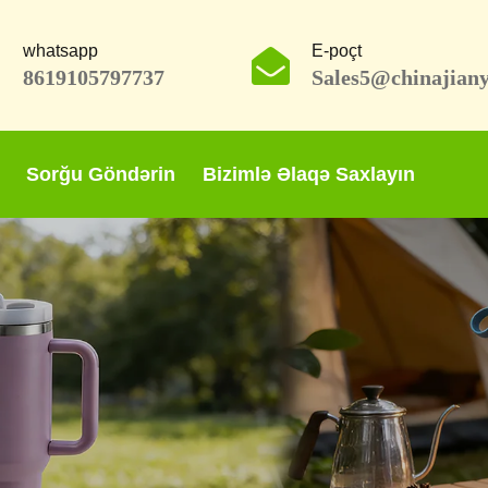
whatsapp
E-poçt
8619105797737
Sales5@chinajian
Sorğu Göndərin
Bizimlə Əlaqə Saxlayın