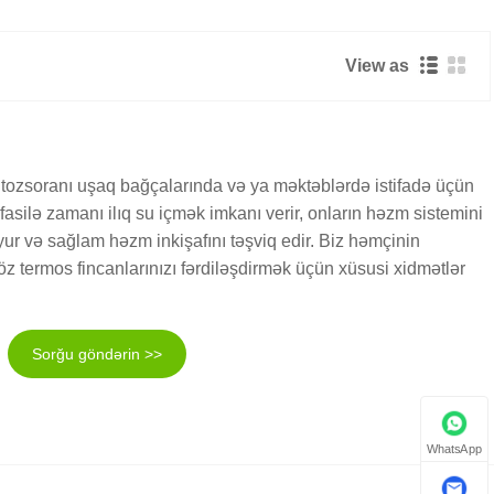
View as
tozsoranı uşaq bağçalarında və ya məktəblərdə istifadə üçün
fasilə zamanı ilıq su içmək imkanı verir, onların həzm sistemini
ur və sağlam həzm inkişafını təşviq edir. Biz həmçinin
öz termos fincanlarınızı fərdiləşdirmək üçün xüsusi xidmətlər
Sorğu göndərin >>
WhatsApp