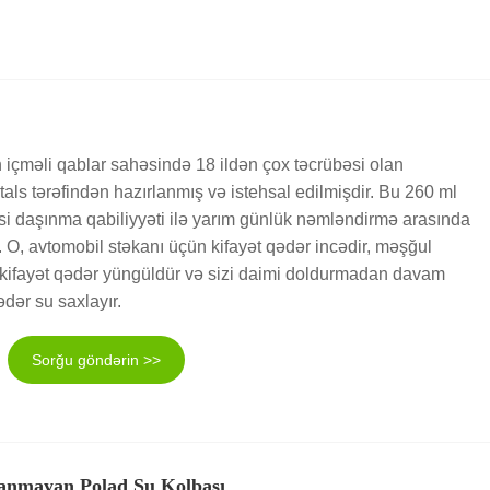
çməli qablar sahəsində 18 ildən çox təcrübəsi olan
s tərəfindən hazırlanmış və istehsal edilmişdir. Bu 260 ml
i daşınma qabiliyyəti ilə yarım günlük nəmləndirmə arasında
. O, avtomobil stəkanı üçün kifayət qədər incədir, məşğul
ifayət qədər yüngüldür və sizi daimi doldurmadan davam
ədər su saxlayır.
Sorğu göndərin >>
anmayan Polad Su Kolbası