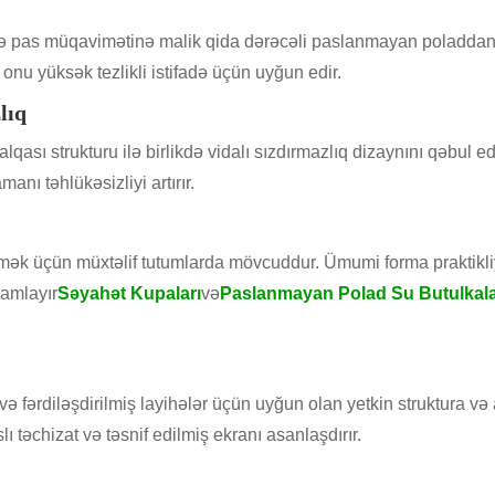
 pas müqavimətinə malik qida dərəcəli paslanmayan poladdan hazı
onu yüksək tezlikli istifadə üçün uyğun edir.
lıq
ası strukturu ilə birlikdə vidalı sızdırmazlıq dizaynını qəbul ed
nı təhlükəsizliyi artırır.
mək üçün müxtəlif tutumlarda mövcuddur. Ümumi forma praktikliy
mamlayır
Səyahət Kupaları
və
Paslanmayan Polad Su Butulkala
və fərdiləşdirilmiş layihələr üçün uyğun olan yetkin struktura və 
ı təchizat və təsnif edilmiş ekranı asanlaşdırır.