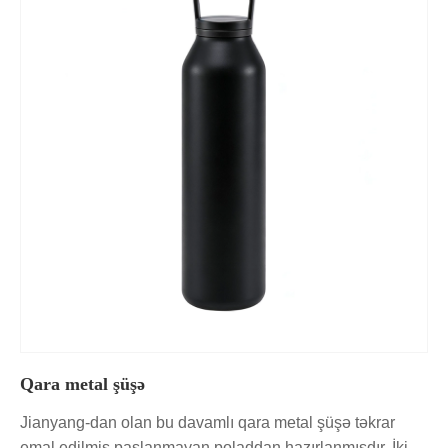
Qara metal şüşə
Jianyang-dan olan bu davamlı qara metal şüşə təkrar
emal edilmiş paslanmayan poladdan hazırlanmışdır. İki