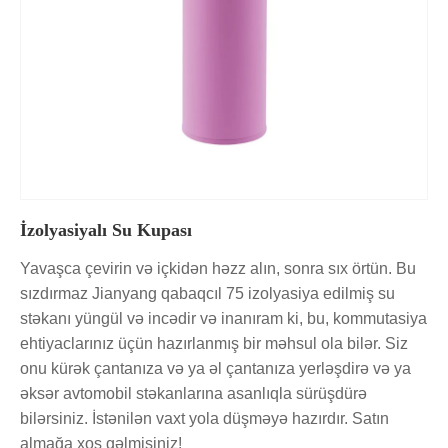
İzolyasiyalı Su Kupası
Yavaşca çevirin və içkidən həzz alın, sonra sıx örtün. Bu
sızdırmaz Jianyang qabaqcıl 75 izolyasiya edilmiş su
stəkanı yüngül və incədir və inanıram ki, bu, kommutasiya
ehtiyaclarınız üçün hazırlanmış bir məhsul ola bilər. Siz
onu kürək çantanıza və ya əl çantanıza yerləşdirə və ya
əksər avtomobil stəkanlarına asanlıqla sürüşdürə
bilərsiniz. İstənilən vaxt yola düşməyə hazırdır. Satın
almağa xoş gəlmisiniz!