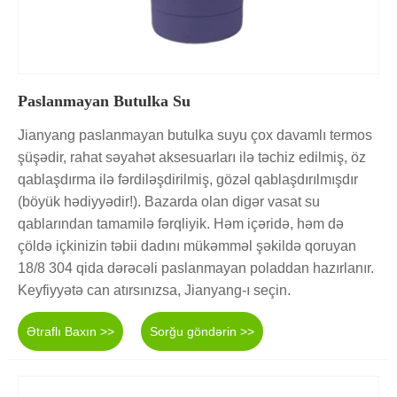
Paslanmayan Butulka Su
Jianyang paslanmayan butulka suyu çox davamlı termos
şüşədir, rahat səyahət aksesuarları ilə təchiz edilmiş, öz
qablaşdırma ilə fərdiləşdirilmiş, gözəl qablaşdırılmışdır
(böyük hədiyyədir!). Bazarda olan digər vasat su
qablarından tamamilə fərqliyik. Həm içəridə, həm də
çöldə içkinizin təbii dadını mükəmməl şəkildə qoruyan
18/8 304 qida dərəcəli paslanmayan poladdan hazırlanır.
Keyfiyyətə can atırsınızsa, Jianyang-ı seçin.
Ətraflı Baxın >>
Sorğu göndərin >>