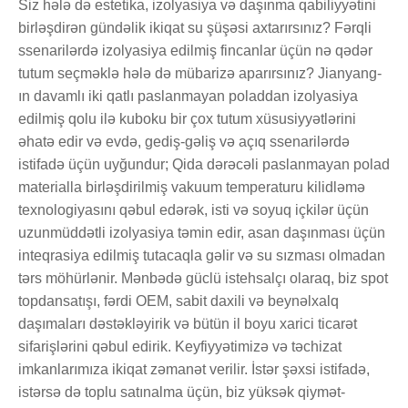
Siz hələ də estetika, izolyasiya və daşınma qabiliyyətini
birləşdirən gündəlik ikiqat su şüşəsi axtarırsınız? Fərqli
ssenarilərdə izolyasiya edilmiş fincanlar üçün nə qədər
tutum seçməklə hələ də mübarizə aparırsınız? Jianyang-
ın davamlı iki qatlı paslanmayan poladdan izolyasiya
edilmiş qolu ilə kuboku bir çox tutum xüsusiyyətlərini
əhatə edir və evdə, gediş-gəliş və açıq ssenarilərdə
istifadə üçün uyğundur; Qida dərəcəli paslanmayan polad
materialla birləşdirilmiş vakuum temperaturu kilidləmə
texnologiyasını qəbul edərək, isti və soyuq içkilər üçün
uzunmüddətli izolyasiya təmin edir, asan daşınması üçün
inteqrasiya edilmiş tutacaqla gəlir və su sızması olmadan
tərs möhürlənir. Mənbədə güclü istehsalçı olaraq, biz spot
topdansatışı, fərdi OEM, sabit daxili və beynəlxalq
daşımaları dəstəkləyirik və bütün il boyu xarici ticarət
sifarişlərini qəbul edirik. Keyfiyyətimizə və təchizat
imkanlarımıza ikiqat zəmanət verilir. İstər şəxsi istifadə,
istərsə də toplu satınalma üçün, biz yüksək qiymət-