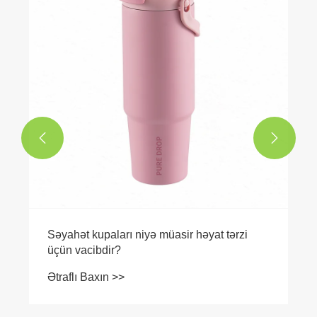
Ətraflı Baxın >>


 həyat tərzi