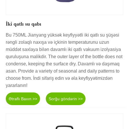
İki qatlı su qabı
Bu 750ML Jianyang yüksək keyfiyyətli iki qatlı su şüşəsi
rəngli zolaqlı naxışa və içkinin temperaturunu uzun
müddət saxlaya bilən davamlı iki qatlı vakuum izolyasiya
quruluşuna malikdir. The outer layer of the bottle does not
condense, keeping the surface dry. Davamlı və daşımaq
asan. Provide a variety of seasonal and daily patterns to
choose from. İndi sifariş edin və əla keyfiyyətimizdən
yararlanın!
Ətraflı Baxın >>
Sorğu göndərin >>