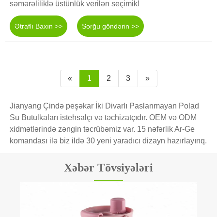
səmərəliliklə üstünlük verilən seçimik!
Ətraflı Baxın >>
Sorğu göndərin >>
«
1
2
3
»
Jianyang Çində peşəkar İki Divarlı Paslanmayan Polad
Su Butulkaları istehsalçı və təchizatçıdır. OEM və ODM
xidmətlərində zəngin təcrübəmiz var. 15 nəfərlik Ar-Ge
komandası ilə biz ildə 30 yeni yaradıcı dizayn hazırlayırıq.
Xəbər Tövsiyələri
Qəhvə fincanının təsnifatı.