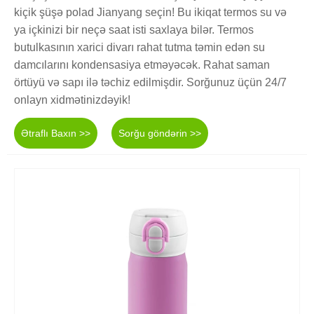
kiçik şüşə polad Jianyang seçin! Bu ikiqat termos su və
ya içkinizi bir neçə saat isti saxlaya bilər. Termos
butulkasının xarici divarı rahat tutma təmin edən su
damcılarını kondensasiya etməyəcək. Rahat saman
örtüyü və sapı ilə təchiz edilmişdir. Sorğunuz üçün 24/7
onlayn xidmətinizdəyik!
Ətraflı Baxın >>
Sorğu göndərin >>