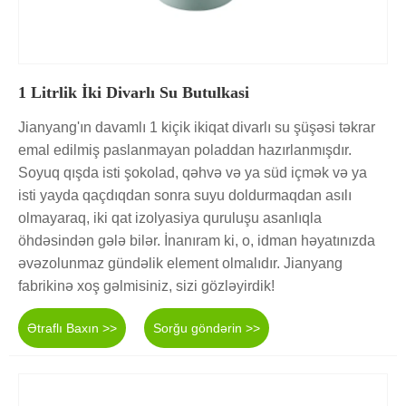
1 Litrlik İki Divarlı Su Butulkasi
Jianyang'ın davamlı 1 kiçik ikiqat divarlı su şüşəsi təkrar
emal edilmiş paslanmayan poladdan hazırlanmışdır.
Soyuq qışda isti şokolad, qəhvə və ya süd içmək və ya
isti yayda qaçdıqdan sonra suyu doldurmaqdan asılı
olmayaraq, iki qat izolyasiya quruluşu asanlıqla
öhdəsindən gələ bilər. İnanıram ki, o, idman həyatınızda
əvəzolunmaz gündəlik element olmalıdır. Jianyang
fabrikinə xoş gəlmisiniz, sizi gözləyirdik!
Ətraflı Baxın >>
Sorğu göndərin >>