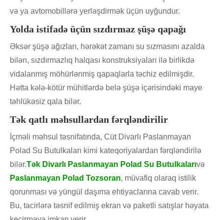
və ya avtomobillərə yerləşdirmək üçün uyğundur.
Yolda istifadə üçün sızdırmaz şüşə qapağı
Əksər şüşə ağızları, hərəkət zamanı su sızmasını azalda
bilən, sızdırmazlıq halqası konstruksiyaları ilə birlikdə
vidalanmış möhürlənmiş qapaqlarla təchiz edilmişdir.
Hətta kələ-kötür mühitlərdə belə şüşə içərisindəki maye
təhlükəsiz qala bilər.
Tək qatlı məhsullardan fərqləndirilir
İçməli məhsul təsnifatında, Cüt Divarlı Paslanmayan
Polad Su Butulkaları kimi kateqoriyalardan fərqləndirilə
bilər.
Tək Divarlı Paslanmayan Polad Su Butulkaları
və
Paslanmayan Polad Tozsoran
, müvafiq olaraq istilik
qorunması və yüngül daşıma ehtiyaclarına cavab verir.
Bu, tacirlərə təsnif edilmiş ekran və paketli satışlar həyata
keçirməyə imkan verir.