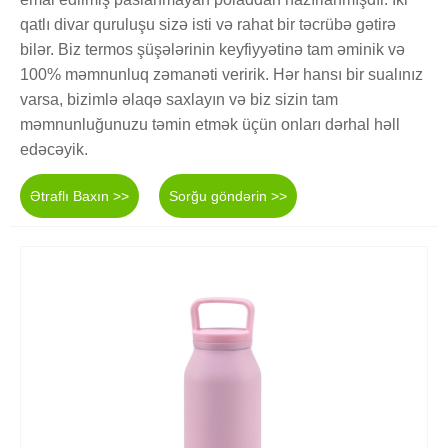
qatlı divar quruluşu sizə isti və rahat bir təcrübə gətirə
bilər. Biz termos şüşələrinin keyfiyyətinə tam əminik və
100% məmnunluq zəmanəti veririk. Hər hansı bir sualınız
varsa, bizimlə əlaqə saxlayın və biz sizin tam
məmnunluğunuzu təmin etmək üçün onları dərhal həll
edəcəyik.
Ətraflı Baxın >>
Sorğu göndərin >>