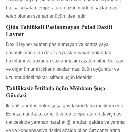
bu isə şüşələri temperaturun uzun müddət saxlanması
tələb olunan ssenarilər üçün ideal edir.
Qida Təhlükəli Paslanmayan Polad Daxili
Layner
Daxili layner adətən paslanmayan və korroziyaya
davamlı olan qida dərəcəli paslanmayan poladdan
hazırlanır və qoxunun saxlanmasını azalda bilər. Su, çay
və digər ümumi içkilərin saxlanması üçün uyğundur və
uzunmüddətli təkrar istifadə üçün idealdır.
Təhlükəsiz İstifadə üçün Möhkəm Şüşə
Gövdəsi
İki qatlı quruluş bütün şüşə gövdəsini daha möhkəm edir.
Eyni zamanda, o, xarici divarda temperaturun dəyişməsi
nəticəsində yaranan narahatlığı aradan qaldıra və yanma
və ya kondensasiya riskini azalda bilər. Sırt çantalarına