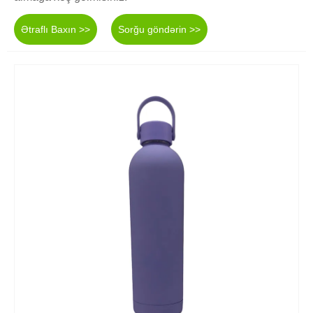
Ətraflı Baxın >>
Sorğu göndərin >>