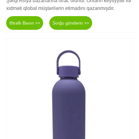
Şərqi Asiya bazarlarına ixrac olunur. Onların keyfiyyəti və
xidməti qlobal müştərilərin etimadını qazanmışdır.
Ətraflı Baxın >>
Sorğu göndərin >>