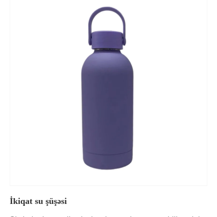
İkiqat su şüşəsi