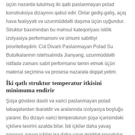
üçün nəzərdə tutulmuş iki qatlı paslanmayan polad
konstruksiya dizaynını qəbul edir. Onlar gediş-gəliş, açıq
hava fəaliyyəti və uzunmüddətli daşıma üçün uyğundur.
Struktur baxımından bu məhsul kateqoriyası istilik
izolyasiya performansını və ümumi sabitliyi
prioritetləşdirir. Cüt Divarlı Paslanmayan Polad Su
Butulkalarının istehsalında Jianyang, uzunmüddətli
istifadə zamanı sabit performansı təmin etmək üçün
material seçiminə və prosesə nəzarətə diqqət yetirir.
İki qatlı struktur temperatur itkisini
minimuma endirir
Şüşə gövdəsi daxili və xarici paslanmayan polad
təbəqələrdən ibarətdir və aralarında izolyasiya boşluğu
yaranır. Bu dizayn xarici temperaturun şüşə içərisindəki
içkilərə təsirini azalda bilər. İsti içkilər daha yavaş
soyuyur, soyuq içkilər isə daha uzun müddət soyudulur,