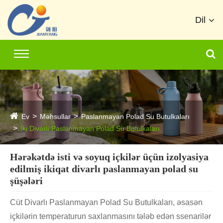
Dil
Ev
Məhsullar
Paslanmayan Polad Su Butulkaları
İki Divarlı Paslanmayan Polad Su Butulkaları
Hərəkətdə isti və soyuq içkilər üçün izolyasiya
edilmiş ikiqat divarlı paslanmayan polad su
şüşələri
Cüt Divarlı Paslanmayan Polad Su Butulkaları, əsasən
içkilərin temperaturun saxlanmasını tələb edən ssenarilər