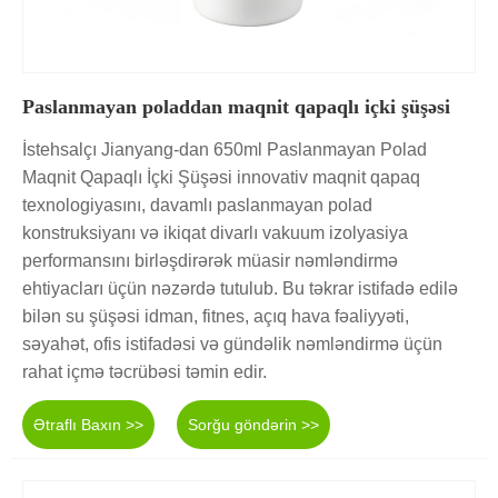
Paslanmayan poladdan maqnit qapaqlı içki şüşəsi
İstehsalçı Jianyang-dan 650ml Paslanmayan Polad
Maqnit Qapaqlı İçki Şüşəsi innovativ maqnit qapaq
texnologiyasını, davamlı paslanmayan polad
konstruksiyanı və ikiqat divarlı vakuum izolyasiya
performansını birləşdirərək müasir nəmləndirmə
ehtiyacları üçün nəzərdə tutulub. Bu təkrar istifadə edilə
bilən su şüşəsi idman, fitnes, açıq hava fəaliyyəti,
səyahət, ofis istifadəsi və gündəlik nəmləndirmə üçün
rahat içmə təcrübəsi təmin edir.
Ətraflı Baxın >>
Sorğu göndərin >>