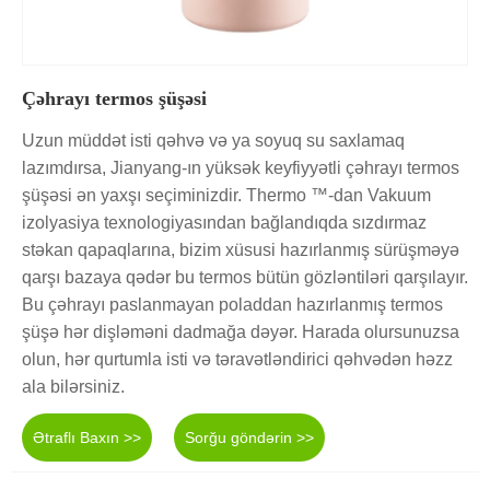
Çəhrayı termos şüşəsi
Uzun müddət isti qəhvə və ya soyuq su saxlamaq
lazımdırsa, Jianyang-ın yüksək keyfiyyətli çəhrayı termos
şüşəsi ən yaxşı seçiminizdir. Thermo ™-dan Vakuum
izolyasiya texnologiyasından bağlandıqda sızdırmaz
stəkan qapaqlarına, bizim xüsusi hazırlanmış sürüşməyə
qarşı bazaya qədər bu termos bütün gözləntiləri qarşılayır.
Bu çəhrayı paslanmayan poladdan hazırlanmış termos
şüşə hər dişləməni dadmağa dəyər. Harada olursunuzsa
olun, hər qurtumla isti və təravətləndirici qəhvədən həzz
ala bilərsiniz.
Ətraflı Baxın >>
Sorğu göndərin >>