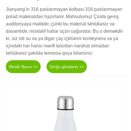
Jianyang'ın 316 paslanmayan kolbası 316 paslanmayan
polad materialdan hazırlanır. Məhsulumuz Çində geniş
auditoriyaya malikdir, çünki bu material təhlükəsiz və
davamlıdır, müxtəlif hallar üçün uyğundur. Bu o deməkdir
ki, siz isti su və ya digər çay içkilərini konteynerə və ya
içindəki hər hansı mənfi təsirdən narahat olmadan
təhlükəsiz şəkildə termosa qoya bilərsiniz.
Ətraflı Baxın >>
Sorğu göndərin >>