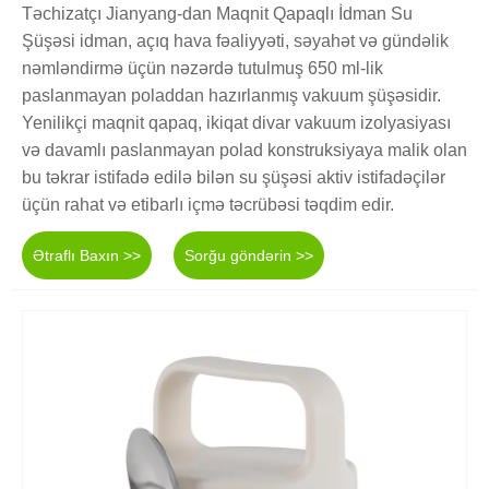
Təchizatçı Jianyang-dan Maqnit Qapaqlı İdman Su
Şüşəsi idman, açıq hava fəaliyyəti, səyahət və gündəlik
nəmləndirmə üçün nəzərdə tutulmuş 650 ml-lik
paslanmayan poladdan hazırlanmış vakuum şüşəsidir.
Yenilikçi maqnit qapaq, ikiqat divar vakuum izolyasiyası
və davamlı paslanmayan polad konstruksiyaya malik olan
bu təkrar istifadə edilə bilən su şüşəsi aktiv istifadəçilər
üçün rahat və etibarlı içmə təcrübəsi təqdim edir.
Ətraflı Baxın >>
Sorğu göndərin >>