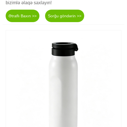
bizimlə əlaqə saxlayın!
Ətraflı Baxın >>
Sorğu göndərin >>