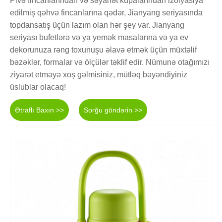
Pivə fincanlarından və səyahət kupalarından izolyasiya
edilmiş qəhvə fincanlarına qədər, Jianyang seriyasında
topdansatış üçün lazım olan hər şey var. Jianyang
seriyası bufetlərə və ya yemək masalarına və ya ev
dekorunuza rəng toxunuşu əlavə etmək üçün müxtəlif
bəzəklər, formalar və ölçülər təklif edir. Nümunə otağımızı
ziyarət etməyə xoş gəlmisiniz, mütləq bəyəndiyiniz
üslublar olacaq!
Ətraflı Baxın >>
Sorğu göndərin >>