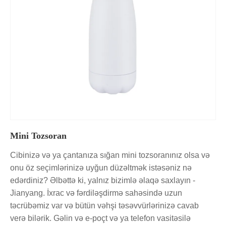
Mini Tozsoran
Cibinizə və ya çantanıza sığan mini tozsoranınız olsa və
onu öz seçimlərinizə uyğun düzəltmək istəsəniz nə
edərdiniz? Əlbəttə ki, yalnız bizimlə əlaqə saxlayın -
Jianyang. İxrac və fərdiləşdirmə sahəsində uzun
təcrübəmiz var və bütün vəhşi təsəvvürlərinizə cavab
verə bilərik. Gəlin və e-poçt və ya telefon vasitəsilə