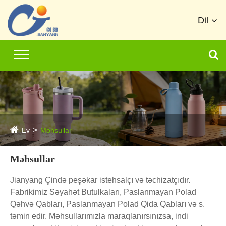
Dil
Ev
Məhsullar
Məhsullar
Jianyang Çində peşəkar istehsalçı və təchizatçıdır.
Fabrikimiz Səyahət Butulkaları, Paslanmayan Polad
Qəhvə Qabları, Paslanmayan Polad Qida Qabları və s.
təmin edir. Məhsullarımızla maraqlanırsınızsa, indi