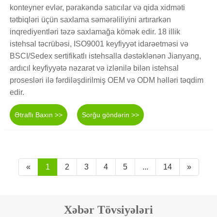
konteyner evlər, pərakəndə satıcılar və qida xidməti
tətbiqləri üçün saxlama səmərəliliyini artırarkən
inqrediyentləri təzə saxlamağa kömək edir. 18 illik
istehsal təcrübəsi, ISO9001 keyfiyyət idarəetməsi və
BSCI/Sedex sertifikatlı istehsalla dəstəklənən Jianyang,
ardıcıl keyfiyyətə nəzarət və izlənilə bilən istehsal
prosesləri ilə fərdiləşdirilmiş OEM və ODM həlləri təqdim
edir.
Ətraflı Baxın >>
Sorğu göndərin >>
«
1
2
3
4
5
...
14
»
Xəbər Tövsiyələri