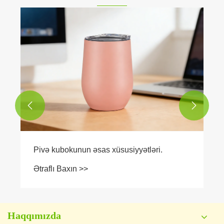


Pivə kubokunun əsas xüsusiyyətləri.
Ətraflı Baxın >>
Haqqımızda