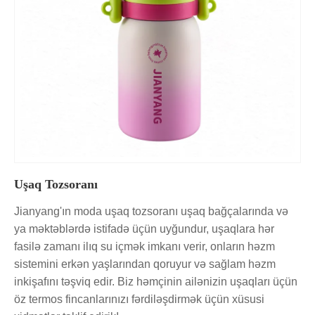
Uşaq Tozsoranı
Jianyang'ın moda uşaq tozsoranı uşaq bağçalarında və
ya məktəblərdə istifadə üçün uyğundur, uşaqlara hər
fasilə zamanı ilıq su içmək imkanı verir, onların həzm
sistemini erkən yaşlarından qoruyur və sağlam həzm
inkişafını təşviq edir. Biz həmçinin ailənizin uşaqları üçün
öz termos fincanlarınızı fərdiləşdirmək üçün xüsusi