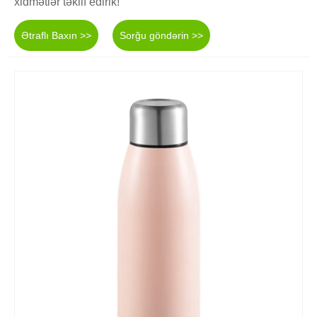
xidmətlər təklif edirik!
Ətraflı Baxın >>
Sorğu göndərin >>