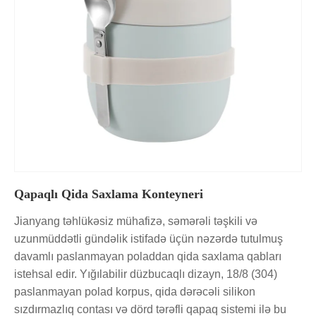
Qapaqlı Qida Saxlama Konteyneri
Jianyang təhlükəsiz mühafizə, səmərəli təşkili və
uzunmüddətli gündəlik istifadə üçün nəzərdə tutulmuş
davamlı paslanmayan poladdan qida saxlama qabları
istehsal edir. Yığılabilir düzbucaqlı dizayn, 18/8 (304)
paslanmayan polad korpus, qida dərəcəli silikon
sızdırmazlıq contası və dörd tərəfli qapaq sistemi ilə bu