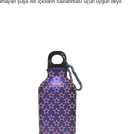
mayan şüşə isti içkilərin saxlanması üçün uyğun deyil