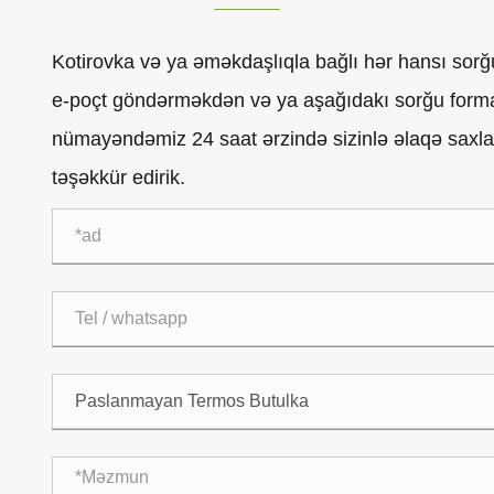
Kotirovka və ya əməkdaşlıqla bağlı hər hansı so
e-poçt göndərməkdən və ya aşağıdakı sorğu forma
nümayəndəmiz 24 saat ərzində sizinlə əlaqə saxla
təşəkkür edirik.