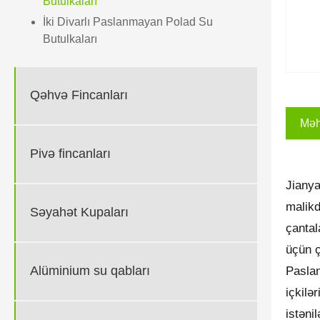
Butulkaları
İki Divarlı Paslanmayan Polad Su
Butulkaları
Qəhvə Fincanları
Məhs
Pivə fincanları
Jianya
malikd
Səyahət Kupaları
çantal
üçün ç
Alüminium su qabları
Paslan
içkilə
istəni