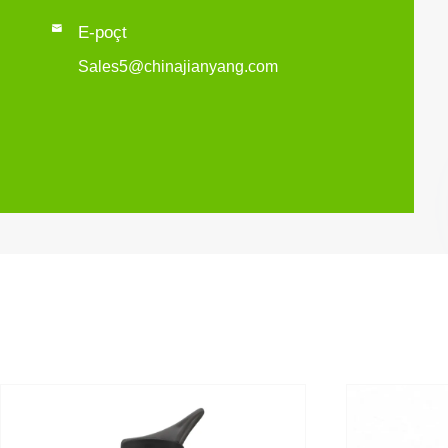

E-poçt
Sales5@chinajianyang.com