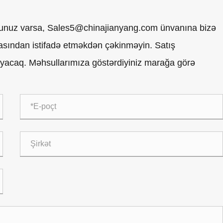
rğunuz varsa, Sales5@chinajianyang.com ünvanına bizə
sından istifadə etməkdən çəkinməyin. Satış
yacaq. Məhsullarımıza göstərdiyiniz marağa görə