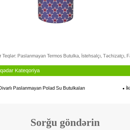
 Teqlər: Paslanmayan Termos Butulka, İstehsalçı, Təchizatçı, F
qədar Kateqoriya
Divarlı Paslanmayan Polad Su Butulkaları
İ
Sorğu göndərin