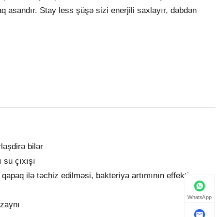
 asandır. Stay less şüşə sizi enerjili saxlayır, dəbdən
ləşdirə bilər
 su çıxışı
qapaq ilə təchiz edilməsi, bakteriya artımının effektiv
WhatsApp
izaynı