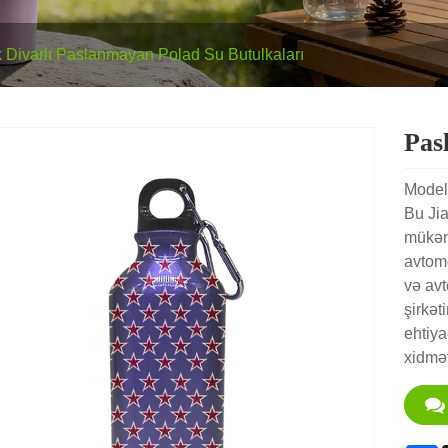
 Divarlı Paslanmayan Polad Su Butulkaları
Pas
Model
Bu Ji
mükəmm
avtomo
və avt
şirkət
ehtiya
xidmət