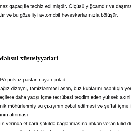
maz qapaq ilə təchiz edilmişdir. Ölçüsü yığcamdır və daşımaq
lır və bu gözəlliyi avtomobil həvəskarlarınızla bölüşür.
Məhsul xüsusiyyətləri
BPA pulsuz paslanmayan polad
ağız dizaynı, təmizlənməsi asan, buz kublarını asanlıqla yer
dəçilərə daha yaxşı içmə təcrübəsi təqdim edən yüksək axınlı
nik möhürlənmiş su çıxışının qəbul edilməsi və şəffaf içməli 
ının alınması
n yerində etibarlı şəkildə bağlanmasına imkan verən kilid d