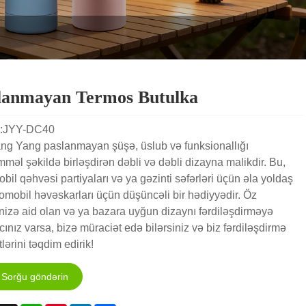
lanmayan Termos Butulka
:JYY-DC40
ang Yang paslanmayan şüşə, üslub və funksionallığı
əl şəkildə birləşdirən dəbli və dəbli dizayna malikdir. Bu,
bil qəhvəsi partiyaları və ya gəzinti səfərləri üçün əla yoldaş
omobil həvəskarları üçün düşüncəli bir hədiyyədir. Öz
inizə aid olan və ya bazara uyğun dizaynı fərdiləşdirməyə
cınız varsa, bizə müraciət edə bilərsiniz və biz fərdiləşdirmə
lərini təqdim edirik!
Sorğu göndərin