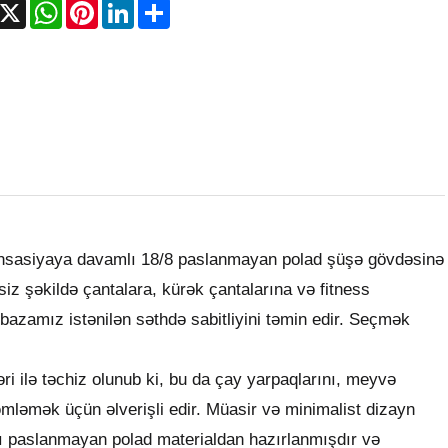
acebook
X
WhatsApp
Pinterest
LinkedIn
Share
ensasiyaya davamlı 18/8 paslanmayan polad şüşə gövdəsinə
iz şəkildə çantalara, kürək çantalarına və fitness
 bazamız istənilən səthdə sabitliyini təmin edir. Seçmək
 ilə təchiz olunub ki, bu da çay yarpaqlarını, meyvə
dəmləmək üçün əlverişli edir. Müasir və minimalist dizayn
lı paslanmayan polad materialdan hazırlanmışdır və