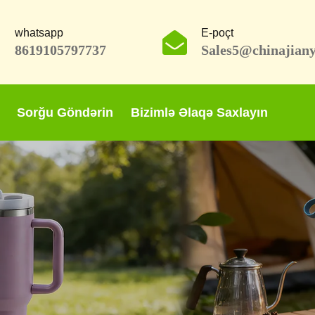
whatsapp
E-poçt
8619105797737
Sales5@chinajian
Sorğu Göndərin
Bizimlə Əlaqə Saxlayın