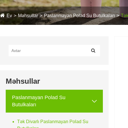
Ev
Məhsullar
Paslanmayan Polad Su Butulkaları
Tək
Məhsullar
Paslanmayan Polad Su

Butulkaları
Tək Divarlı Paslanmayan Polad Su