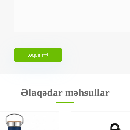
təqdim

Əlaqədar məhsullar