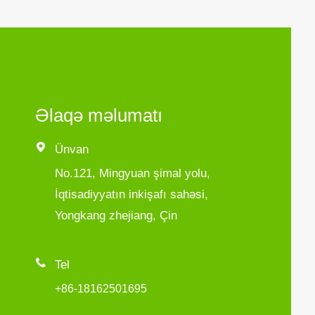
Əlaqə məlumatı

Ünvan
No.121, Mingyuan şimal yolu,
İqtisadiyyatın inkişafı sahəsi,
Yongkang zhejiang, Çin

Tel
+86-18162501695