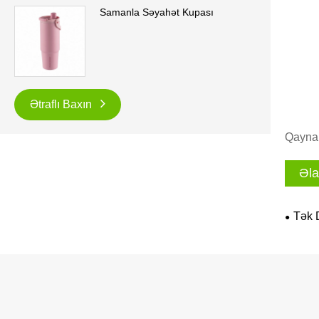
Samanla Səyahət Kupası
Ətraflı Baxın
Qaynar
Əla
Tək 