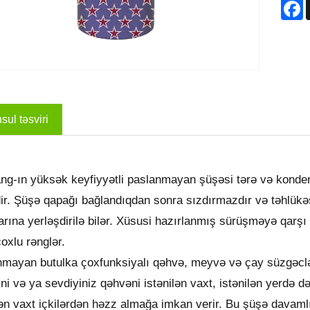
F
ul təsviri
ng-ın yüksək keyfiyyətli paslanmayan şüşəsi tərə və kond
ir. Şüşə qapağı bağlandıqdan sonra sızdırmazdır və təhlükəs
arına yerləşdirilə bilər. Xüsusi hazırlanmış sürüşməyə qarşı
oxlu rənglər.
mayan butulka çoxfunksiyalı qəhvə, meyvə və çay süzgəcləri
rini və ya sevdiyiniz qəhvəni istənilən vaxt, istənilən yerdə 
lən vaxt içkilərdən həzz almağa imkan verir. Bu şüşə davam