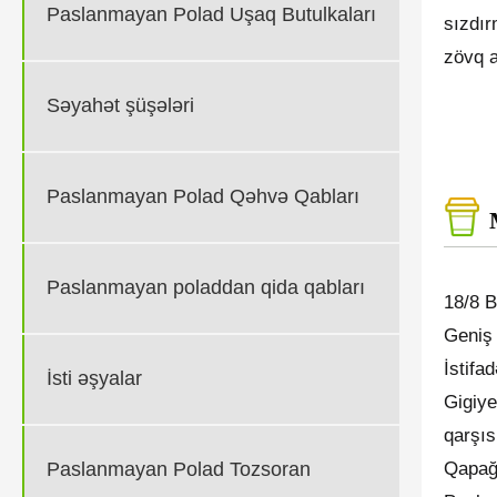
Paslanmayan Polad Uşaq Butulkaları
sızdır
zövq a
Səyahət şüşələri
Paslanmayan Polad Qəhvə Qabları
Paslanmayan poladdan qida qabları
18/8 
Geniş 
İstifa
İsti əşyalar
Gigiye
qarşıs
Qapağı
Paslanmayan Polad Tozsoran